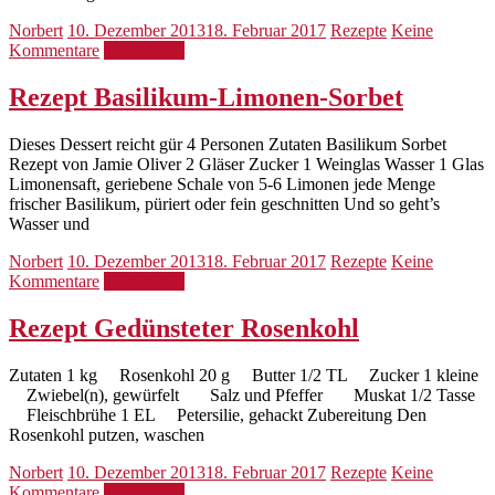
Norbert
10. Dezember 2013
18. Februar 2017
Rezepte
Keine
Kommentare
Weiterlesen
Rezept Basilikum-Limonen-Sorbet
Dieses Dessert reicht gür 4 Personen Zutaten Basilikum Sorbet
Rezept von Jamie Oliver 2 Gläser Zucker 1 Weinglas Wasser 1 Glas
Limonensaft, geriebene Schale von 5-6 Limonen jede Menge
frischer Basilikum, püriert oder fein geschnitten Und so geht’s
Wasser und
Norbert
10. Dezember 2013
18. Februar 2017
Rezepte
Keine
Kommentare
Weiterlesen
Rezept Gedünsteter Rosenkohl
Zutaten 1 kg Rosenkohl 20 g Butter 1/2 TL Zucker 1 kleine
Zwiebel(n), gewürfelt Salz und Pfeffer Muskat 1/2 Tasse
Fleischbrühe 1 EL Petersilie, gehackt Zubereitung Den
Rosenkohl putzen, waschen
Norbert
10. Dezember 2013
18. Februar 2017
Rezepte
Keine
Kommentare
Weiterlesen