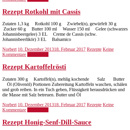
Rezept Rotkohl mit Cassis
Zutaten 1,3 kg Rotkohl 100 g Zwiebel(n), gewürfelt 30 g
Zucker 60 g Butter 100 ml Wasser 150 ml Gelee (schwarzes
Johannisbeergelee) 3 EL Creme de Cassis (schw.
Johannisbeerlikör) 3 EL Balsamico
Norbert
10. Dezember 2013
18. Februar 2017
Rezepte
Keine
Kommentare
Weiterlesen
Rezept Kartoffelrösti
Zutaten 300 g Kartoffel(n), mehlig kochende Salz Butter
Öl (Olivenöl) Portionen Zubereitung Kartoffeln waschen, schälen
und grob reiben. In ein Tuch geben, Flüssigkeit herausdrücken und
die Masse mit Salz betreuen. Butter und Öl
Norbert
10. Dezember 2013
18. Februar 2017
Rezepte
Keine
Kommentare
Weiterlesen
Rezept Honig-Senf-Dill-Sauce