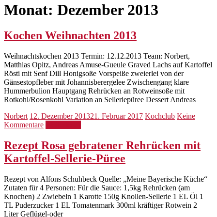
Monat:
Dezember 2013
Kochen Weihnachten 2013
Weihnachtskochen 2013 Termin: 12.12.2013 Team: Norbert,
Matthias Opitz, Andreas Amuse-Gueule Graved Lachs auf Kartoffel
Rösti mit Senf Dill Honigsoße Vorspeiße zweierlei von der
Gänsestopfleber mit Johannisberergelee Zwischengang klare
Hummerbulion Hauptgang Rehrücken an Rotweinsoße mit
Rotkohl/Rosenkohl Variation an Selleriepüree Dessert Andreas
Norbert
12. Dezember 2013
21. Februar 2017
Kochclub
Keine
Kommentare
Weiterlesen
Rezept Rosa gebratener Rehrücken mit
Kartoffel-Sellerie-Püree
Rezept von Alfons Schuhbeck Quelle: „Meine Bayerische Küche“
Zutaten für 4 Personen: Für die Sauce: 1,5kg Rehrücken (am
Knochen) 2 Zwiebeln 1 Karotte 150g Knollen-Sellerie 1 EL Öl 1
TL Puderzucker 1 EL Tomatenmark 300ml kräftiger Rotwein 2
Liter Geflügel-oder